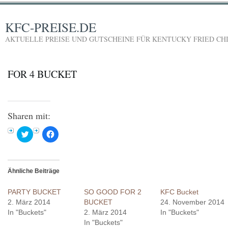
KFC-PREISE.DE
AKTUELLE PREISE UND GUTSCHEINE FÜR KENTUCKY FRIED CH
FOR 4 BUCKET
Sharen mit:
Klick,
Klick,
um
um
über
auf
Twitter
Facebook
zu
zu
teilen
teilen
(Wird
(Wird
Ähnliche Beiträge
in
in
neuem
neuem
Fenster
Fenster
PARTY BUCKET
SO GOOD FOR 2
KFC Bucket
geöffnet)
geöffnet)
2. März 2014
BUCKET
24. November 2014
In "Buckets"
2. März 2014
In "Buckets"
In "Buckets"